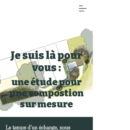
Je suis là pour
vous :
une étude pour
une compostion
sur mesure
Le temps d'un échange, nous